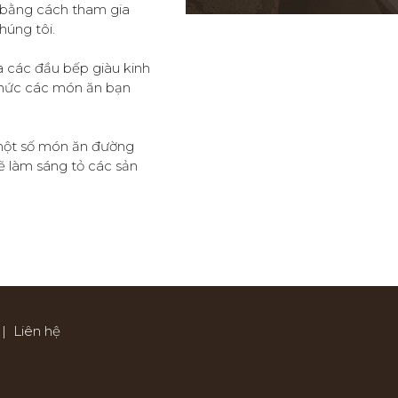
m bằng cách tham gia
úng tôi.
a các đầu bếp giàu kinh
 thức các món ăn bạn
một số món ăn đường
ẽ làm sáng tỏ các sản
|
Liên hệ