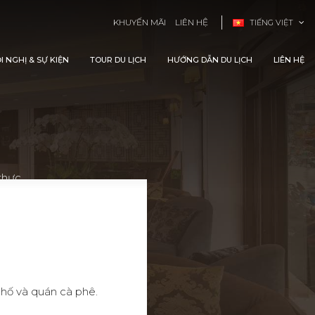
KHUYẾN MÃI
LIÊN HỆ
TIẾNG VIỆT
I NGHỊ & SỰ KIỆN
TOUR DU LỊCH
HƯỚNG DẪN DU LỊCH
LIÊN HỆ
thực.
phố và quán cà phê.