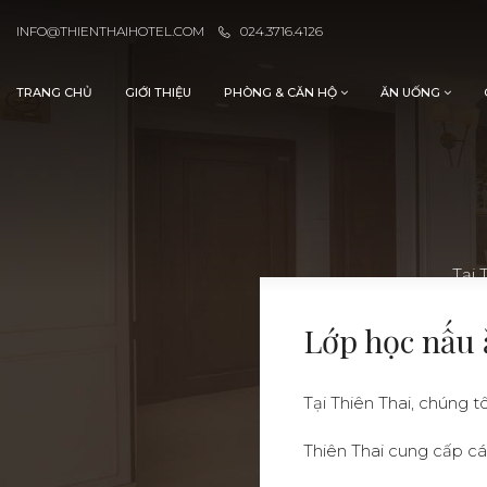
INFO@THIENTHAIHOTEL.COM
024.3716.4126
TRANG CHỦ
GIỚI THIỆU
PHÒNG & CĂN HỘ
ĂN UỐNG
Tại 
Lớp học nấu 
Tại Thiên Thai, chúng 
Thiên Thai cung cấp cá