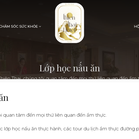
CHĂM SÓC SỨC KHỎE
HỘ
Lớp học nấu ăn
Thiên Thai, chúng tôi quan tâm đến mọi thứ liên quan đến ẩm 
ăn
tôi quan tâm đến mọi thứ liên quan đến ẩm thực.
c lớp học nấu ăn thực hành, các tour du lịch ẩm thực đường 